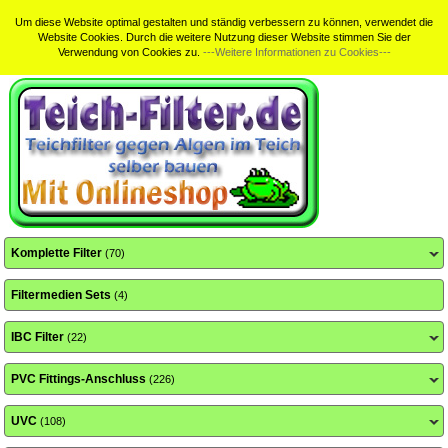
Home
Sitemap
Suche
Kundeninfo
Teichfilterbewertungen
Um diese Website optimal gestalten und ständig verbessern zu können, verwendet die
Website Cookies. Durch die weitere Nutzung dieser Website stimmen Sie der
Verwendung von Cookies zu.
---Weitere Informationen zu Cookies---
Komplette Filter
(70)
Filtermedien Sets
(4)
IBC Filter
(22)
PVC Fittings-Anschluss
(226)
UVC
(108)