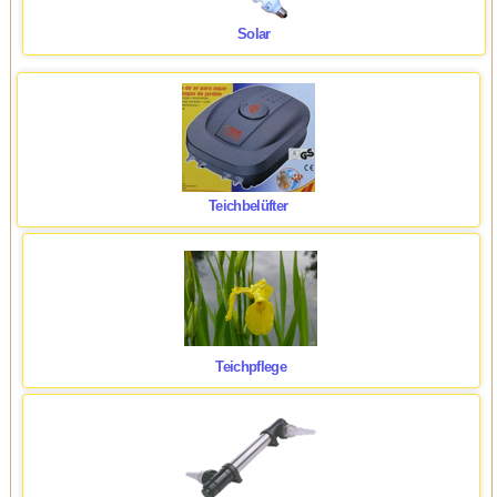
Solar
Teichbelüfter
Teichpflege