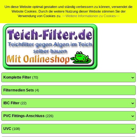
Home
Sitemap
Suche
Kundeninfo
Teichfilterbewertungen
Um diese Website optimal gestalten und ständig verbessern zu können, verwendet die
Website Cookies. Durch die weitere Nutzung dieser Website stimmen Sie der
Verwendung von Cookies zu.
---Weitere Informationen zu Cookies---
Komplette Filter
(70)
Filtermedien Sets
(4)
IBC Filter
(22)
PVC Fittings-Anschluss
(226)
UVC
(108)