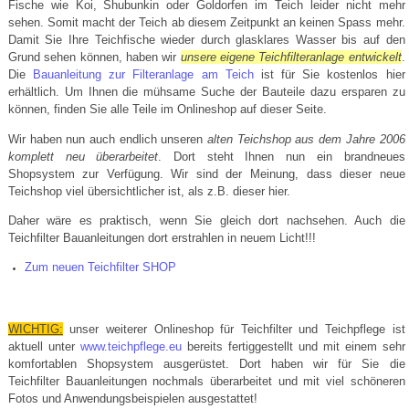
Fische wie Koi, Shubunkin oder Goldorfen im Teich leider nicht mehr
sehen. Somit macht der Teich ab diesem Zeitpunkt an keinen Spass mehr.
Damit Sie Ihre Teichfische wieder durch glasklares Wasser bis auf den
Grund sehen können, haben wir
unsere eigene Teichfilteranlage entwickelt
.
Die
Bauanleitung zur Filteranlage am Teich
ist für Sie kostenlos hier
erhältlich. Um Ihnen die mühsame Suche der Bauteile dazu ersparen zu
können, finden Sie alle Teile im Onlineshop auf dieser Seite.
Wir haben nun auch endlich unseren
alten Teichshop aus dem Jahre 2006
komplett neu überarbeitet
. Dort steht Ihnen nun ein brandneues
Shopsystem zur Verfügung. Wir sind der Meinung, dass dieser neue
Teichshop viel übersichtlicher ist, als z.B. dieser hier.
Daher wäre es praktisch, wenn Sie gleich dort nachsehen. Auch die
Teichfilter Bauanleitungen dort erstrahlen in neuem Licht!!!
Zum neuen Teichfilter SHOP
WICHTIG:
unser weiterer Onlineshop für Teichfilter und Teichpflege ist
aktuell unter
www.teichpflege.eu
bereits fertiggestellt und mit einem sehr
komfortablen Shopsystem ausgerüstet. Dort haben wir für Sie die
Teichfilter Bauanleitungen nochmals überarbeitet und mit viel schöneren
Fotos und Anwendungsbeispielen ausgestattet!