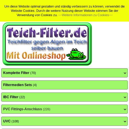
Home
Sitemap
Suche
Kundeninfo
Teichfilterbewertungen
Um diese Website optimal gestalten und ständig verbessern zu können, verwendet die
Website Cookies. Durch die weitere Nutzung dieser Website stimmen Sie der
Verwendung von Cookies zu.
---Weitere Informationen zu Cookies---
Komplette Filter
(70)
Filtermedien Sets
(4)
IBC Filter
(22)
PVC Fittings-Anschluss
(226)
UVC
(108)