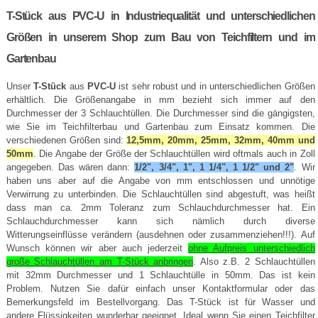
T-Stück aus PVC-U in Industriequalität und unterschiedlichen
Größen in unserem Shop zum Bau von Teichfiltern und im
Gartenbau
Unser
T-Stück
aus
PVC-U
ist sehr robust und in unterschiedlichen Größen
erhältlich. Die Größenangabe in mm bezieht sich immer auf den
Durchmesser der 3 Schlauchtüllen. Die Durchmesser sind die gängigsten,
wie Sie im Teichfilterbau und Gartenbau zum Einsatz kommen. Die
verschiedenen Größen sind:
12,5mm, 20mm, 25mm, 32mm, 40mm und
50mm
. Die Angabe der Größe der Schlauchtüllen wird oftmals auch in Zoll
angegeben. Das wären dann:
1/2", 3/4", 1", 1 1/4", 1 1/2" und 2"
. Wir
haben uns aber auf die Angabe von mm entschlossen und unnötige
Verwirrung zu unterbinden. Die Schlauchtüllen sind abgestuft, was heißt
dass man ca. 2mm Toleranz zum Schlauchdurchmesser hat. Ein
Schlauchdurchmesser kann sich nämlich durch diverse
Witterungseinflüsse verändern (ausdehnen oder zusammenziehen!!!). Auf
Wunsch können wir aber auch jederzeit
ohne Aufpreis unterschiedlich
große Schlauchtüllen am T-Stück anbringen
. Also z.B. 2 Schlauchtüllen
mit 32mm Durchmesser und 1 Schlauchtülle in 50mm. Das ist kein
Problem. Nutzen Sie dafür einfach unser Kontaktformular oder das
Bemerkungsfeld im Bestellvorgang. Das T-Stück ist für Wasser und
andere Flüssigkeiten wunderbar geeignet. Ideal wenn Sie einen Teichfilter